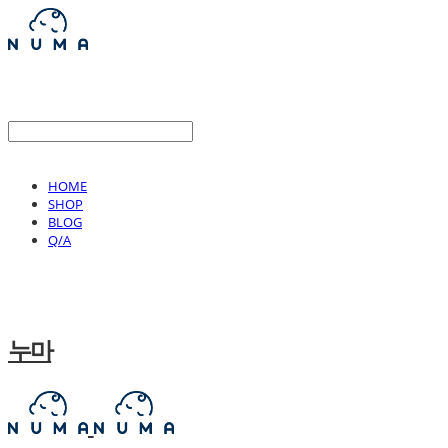
HOME
SHOP
BLOG
Q/A
누마