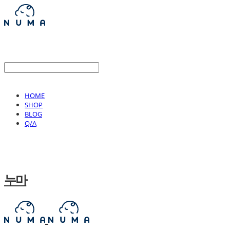
HOME
SHOP
BLOG
Q/A
누마