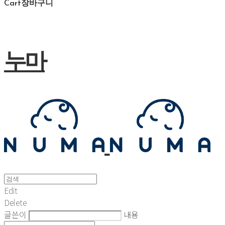
Cart
장바구니
누마
Edit
Delete
글쓴이
내용