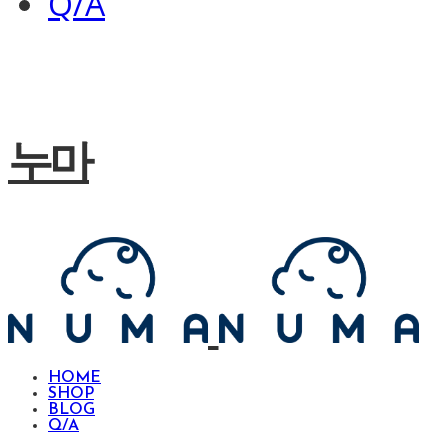
Q/A
누마
HOME
SHOP
BLOG
Q/A