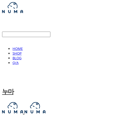
HOME
SHOP
BLOG
Q/A
누마