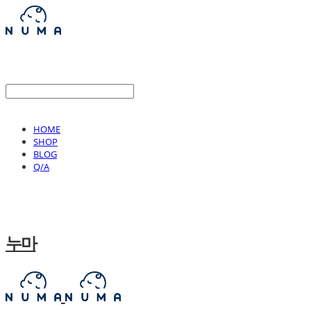
HOME
SHOP
BLOG
Q/A
누마