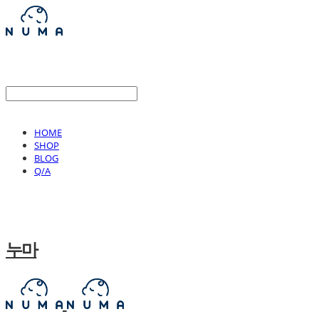
HOME
SHOP
BLOG
Q/A
누마