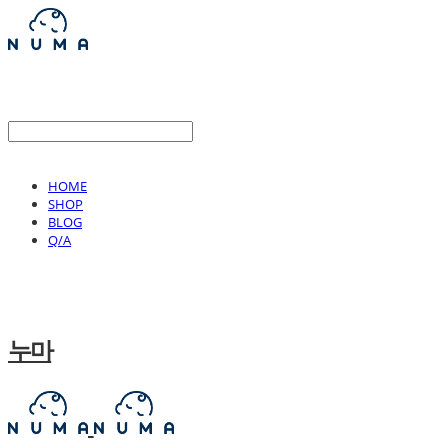
HOME
SHOP
BLOG
Q/A
누마