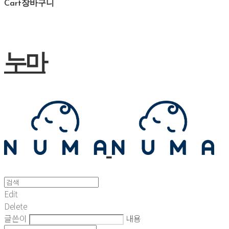
Cart
장바구니
누마
Edit
Delete
글쓴이
내용