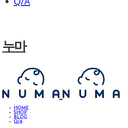
Q/A
누마
HOME
SHOP
BLOG
Q/A