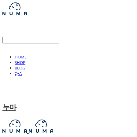
HOME
SHOP
BLOG
Q/A
누마